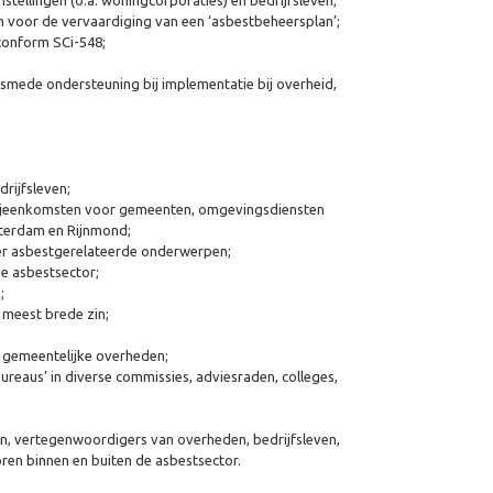
nstellingen (o.a. woningcorporaties) en bedrijfsleven;
n voor de vervaardiging van een ‘asbestbeheersplan’;
conform SCi-548;
smede ondersteuning bij implementatie bij overheid,
drijfsleven;
iebijeenkomsten voor gemeenten, omgevingsdiensten
sterdam en Rijnmond;
over asbestgerelateerde onderwerpen;
de asbestsector;
;
 meest brede zin;
n gemeentelijke overheden;
reaus’ in diverse commissies, adviesraden, colleges,
, vertegenwoordigers van overheden, bedrijfsleven,
oren binnen en buiten de asbestsector.