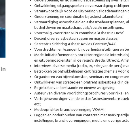
Ondersteuning en advisering asbestbeleid bij overheid, i
Ontwikkeling uitgangspunten en vervaardiging richtlijne
Verantwoordelijk voor de uitvoering validatiemetingen 
Ondersteuning en coördinatie bij asbestcalamiteiten;
Vervaardiging asbestbeleid en asbestbeheersplannen, al
bedrijfsleven en maatschappelijk/sociale instellingen;.
Voormalig voorzitter NEN commissie ‘Asbest in Lucht’
Docent diverse asbestcursussen en masterclasses;
Secretaris Stichting Asbest Advies Centrum/AAC
Voordrachten en lezingen bij overheidsinstellingen en be
Mede-initiatiefnemer en voorzitter regionale intervis
en uitvoeringsdiensten in de regio’s Breda, Utrecht, Am
Interviews diverse media (radio, tv, schrijvende pers) 
Betrokken bij ontwikkelingen certificatieschema’s voor 
Organiseren van bijeenkomsten, seminars en congressen
Ontwikkelen van strategieën omtrent asbestbeleid in de
Registratie van bestaande en nieuwe wetgeving;
Auteur van diverse voorlichtingsbrochures voor rijks- e
Vertegenwoordiger van de sector ‘asbestinventarisatiebu
etc.;
Medeoprichter branchevereniging VOAM;
Leggen en onderhouden van contacten met marktpartijen
instellingen, brancheverenigingen, media en overige act